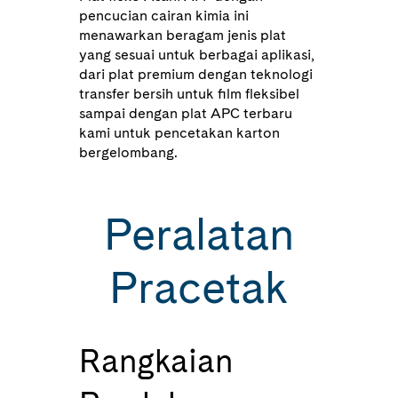
pencucian cairan kimia ini
menawarkan beragam jenis plat
yang sesuai untuk berbagai aplikasi,
dari plat premium dengan teknologi
transfer bersih untuk film fleksibel
sampai dengan plat APC terbaru
kami untuk pencetakan karton
bergelombang.
Peralatan
Pracetak
Rangkaian