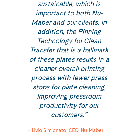
sustainable, which is
important to both Nu-
Maber and our clients. In
addition, the Pinning
Technology for Clean
Transfer that is a hallmark
of these plates results in a
cleaner overall printing
process with fewer press
stops for plate cleaning,
improving pressroom
productivity for our
customers.”
– Livio Simionato, CEO, Nu-Maber